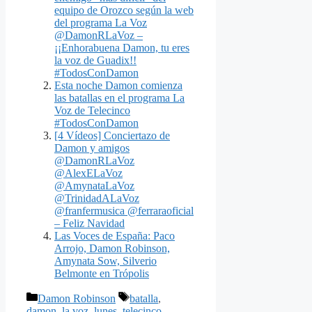
equipo de Orozco según la web
del programa La Voz
@DamonRLaVoz –
¡¡Enhorabuena Damon, tu eres
la voz de Guadix!!
#TodosConDamon
Esta noche Damon comienza
las batallas en el programa La
Voz de Telecinco
#TodosConDamon
[4 Vídeos] Conciertazo de
Damon y amigos
@DamonRLaVoz
@AlexELaVoz
@AmynataLaVoz
@TrinidadALaVoz
@franfermusica @ferraraoficial
– Feliz Navidad
Las Voces de España: Paco
Arrojo, Damon Robinson,
Amynata Sow, Silverio
Belmonte en Trópolis
Categorías
Etiquetas
Damon Robinson
batalla
,
damon
,
la voz
,
lunes
,
telecinco