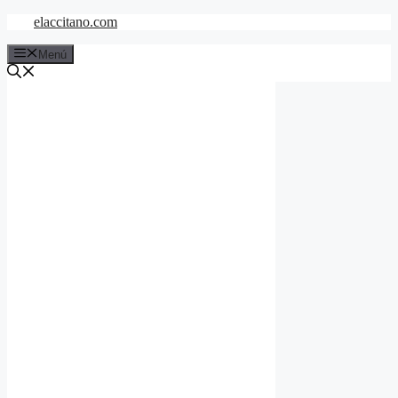
Saltar
elaccitano.com
al
contenido
Menú