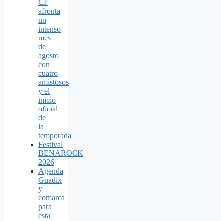
CF
afronta
un
intenso
mes
de
agosto
con
cuatro
amistosos
y el
inicio
oficial
de
la
temporada
Festival
BENAROCK
2026
Agenda
Guadix
y
comarca
para
esta