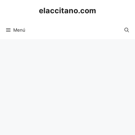
Saltar
elaccitano.com
al
contenido
Menú