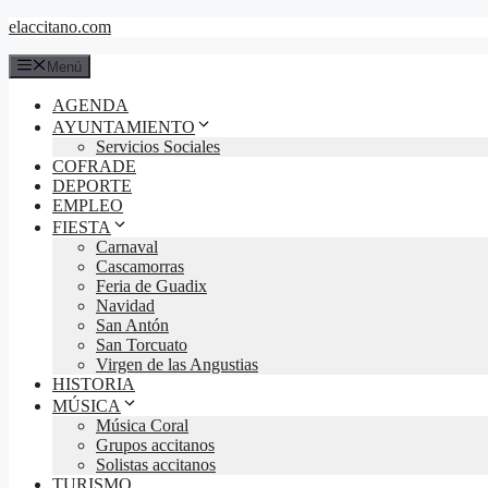
Saltar
elaccitano.com
al
contenido
Menú
AGENDA
AYUNTAMIENTO
Servicios Sociales
COFRADE
DEPORTE
EMPLEO
FIESTA
Carnaval
Cascamorras
Feria de Guadix
Navidad
San Antón
San Torcuato
Virgen de las Angustias
HISTORIA
MÚSICA
Música Coral
Grupos accitanos
Solistas accitanos
TURISMO