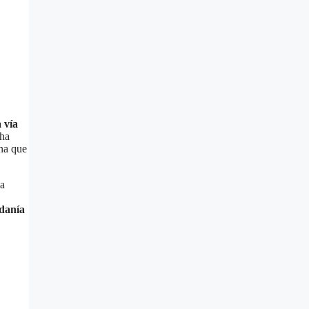
 vía
 ha
ona que
la
adanía