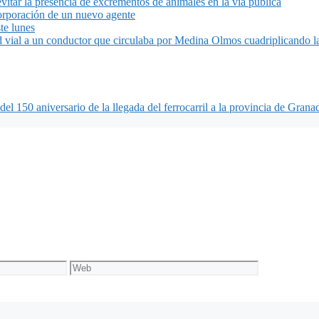
vitar la presencia de excrementos de animales en la vía pública
corporación de un nuevo agente
te lunes
d vial a un conductor que circulaba por Medina Olmos cuadriplicando la
l 150 aniversario de la llegada del ferrocarril a la provincia de Grana
Web