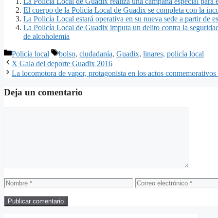
La Policía Local de Guadix realiza una campaña especial para e
El cuerpo de la Policía Local de Guadix se completa con la in
La Policía Local estará operativa en su nueva sede a partir de es
La Policía Local de Guadix imputa un delito contra la segurida
de alcoholemia
Categorías
Etiquetas
Policía local
bolso
,
ciudadanía
,
Guadix
,
linares
,
policía local
X Gala del deporte Guadix 2016
La locomotora de vapor, protagonista en los actos conmemorativos de
Deja un comentario
Comentario
Nombre
Correo
electrónico