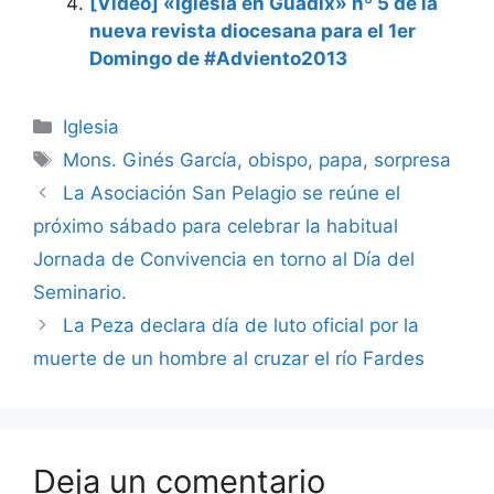
[Vídeo] «Iglesia en Guadix» nº 5 de la
nueva revista diocesana para el 1er
Domingo de #Adviento2013
Categorías
Iglesia
Etiquetas
Mons. Ginés García
,
obispo
,
papa
,
sorpresa
La Asociación San Pelagio se reúne el
próximo sábado para celebrar la habitual
Jornada de Convivencia en torno al Día del
Seminario.
La Peza declara día de luto oficial por la
muerte de un hombre al cruzar el río Fardes
Deja un comentario