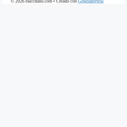
© 2026 elaccitano.com
• Creado con
GeneratePress