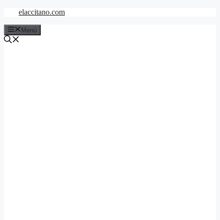
Saltar
elaccitano.com
al
contenido
Menú