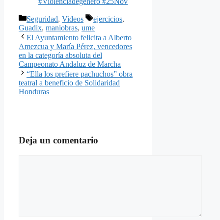
#Violenciadegénero #25Nov
Categorías
Etiquetas
Seguridad
,
Videos
ejercicios
,
Guadix
,
maniobras
,
ume
El Ayuntamiento felicita a Alberto
Amezcua y María Pérez, vencedores
en la categoría absoluta del
Campeonato Andaluz de Marcha
“Ella los prefiere pachuchos” obra
teatral a beneficio de Solidaridad
Honduras
Deja un comentario
Comentario