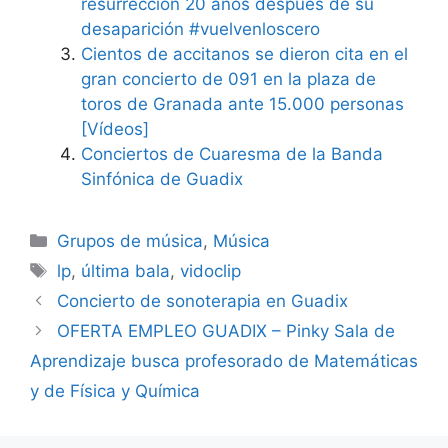
resurrección 20 años después de su
desaparición #vuelvenloscero
Cientos de accitanos se dieron cita en el
gran concierto de 091 en la plaza de
toros de Granada ante 15.000 personas
[Vídeos]
Conciertos de Cuaresma de la Banda
Sinfónica de Guadix
Categorías
Grupos de música
,
Música
Etiquetas
lp
,
última bala
,
vidoclip
Concierto de sonoterapia en Guadix
OFERTA EMPLEO GUADIX – Pinky Sala de
Aprendizaje busca profesorado de Matemáticas
y de Física y Química