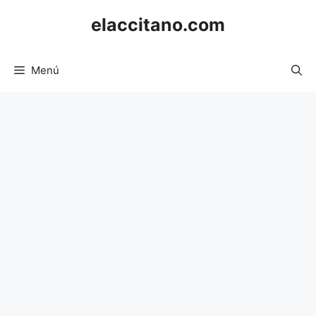
Saltar
elaccitano.com
al
contenido
Menú