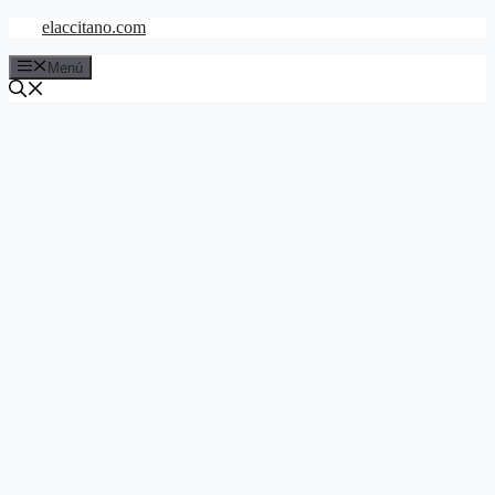
Saltar
elaccitano.com
al
contenido
Menú