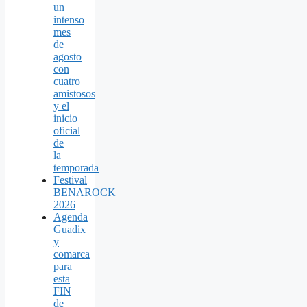
un
intenso
mes
de
agosto
con
cuatro
amistosos
y el
inicio
oficial
de
la
temporada
Festival
BENAROCK
2026
Agenda
Guadix
y
comarca
para
esta
FIN
de