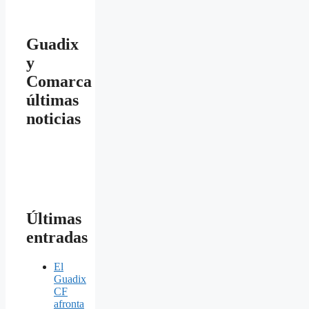
Guadix
y
Comarca
últimas
noticias
Últimas
entradas
El
Guadix
CF
afronta