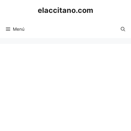
Saltar
elaccitano.com
al
contenido
Menú