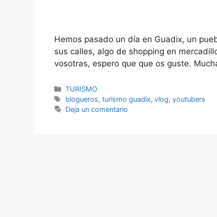
Hemos pasado un día en Guadix, un pueb
sus calles, algo de shopping en mercadil
vosotras, espero que que os guste. Mucha
Categorías
TURISMO
Etiquetas
blogueros
,
turismo guadix
,
vlog
,
youtubers
Deja un comentario