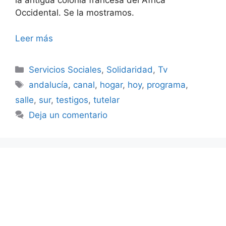
la antigua colonia francesa del África
Occidental. Se la mostramos.
Leer más
Categorías
Servicios Sociales
,
Solidaridad
,
Tv
Etiquetas
andalucía
,
canal
,
hogar
,
hoy
,
programa
,
salle
,
sur
,
testigos
,
tutelar
Deja un comentario