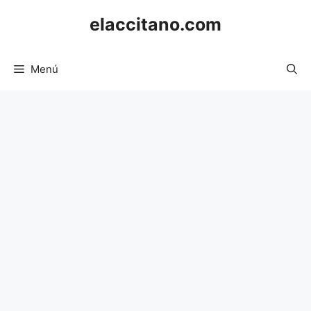
Saltar
elaccitano.com
al
contenido
Menú