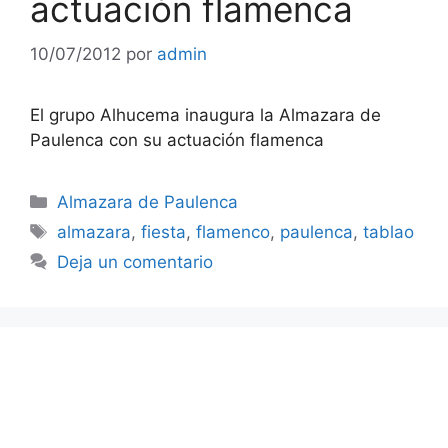
actuación flamenca
10/07/2012
por
admin
El grupo Alhucema inaugura la Almazara de
Paulenca con su actuación flamenca
Categorías
Almazara de Paulenca
Etiquetas
almazara
,
fiesta
,
flamenco
,
paulenca
,
tablao
Deja un comentario