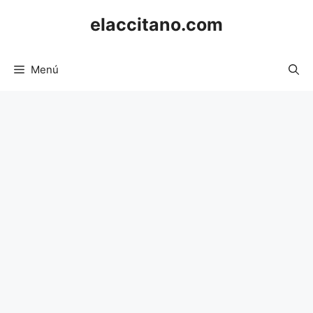
Saltar
elaccitano.com
al
contenido
Menú