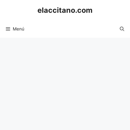
Saltar
elaccitano.com
al
contenido
Menú