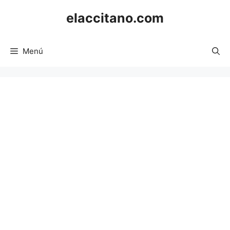
Saltar
elaccitano.com
al
contenido
Menú