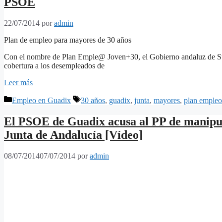
PSOE
22/07/2014
por
admin
Plan de empleo para mayores de 30 años
Con el nombre de Plan Emple@ Joven+30, el Gobierno andaluz de Su
cobertura a los desempleados de
Leer más
Categorías
Etiquetas
Empleo en Guadix
30 años
,
guadix
,
junta
,
mayores
,
plan empleo
El PSOE de Guadix acusa al PP de manipul
Junta de Andalucía [Vídeo]
08/07/2014
07/07/2014
por
admin