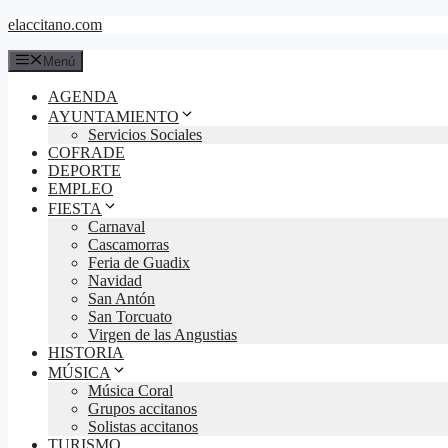
Saltar
elaccitano.com
al
contenido
Menú
AGENDA
AYUNTAMIENTO
Servicios Sociales
COFRADE
DEPORTE
EMPLEO
FIESTA
Carnaval
Cascamorras
Feria de Guadix
Navidad
San Antón
San Torcuato
Virgen de las Angustias
HISTORIA
MÚSICA
Música Coral
Grupos accitanos
Solistas accitanos
TURISMO