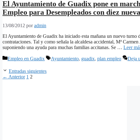
El Ayuntamiento de Guadix pone en marcha
Empleo para Desempleados con diez nueva
13/08/2012
por
admin
El Ayuntamiento de Guadix ha iniciado esta mañana un nuevo turno 
contrataciones. Tal y como señala la alcaldesa accidental, Mª Carmen Al
suponiendo una ayuda para muchas familias accitanas. Se …
Leer má
Categorías
Etiquetas
Empleo en Guadix
Ayuntamiento
,
guadix
,
plan empleo
Deja 
Entradas siguientes
Página
Página
←
Anterior
1
2