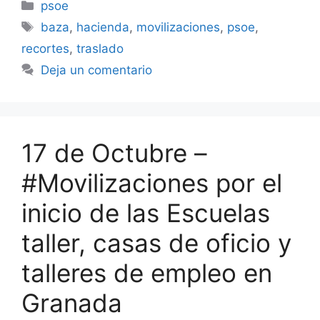
Categorías
psoe
Etiquetas
baza
,
hacienda
,
movilizaciones
,
psoe
,
recortes
,
traslado
Deja un comentario
17 de Octubre –
#Movilizaciones por el
inicio de las Escuelas
taller, casas de oficio y
talleres de empleo en
Granada