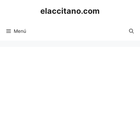
Saltar
elaccitano.com
al
contenido
Menú