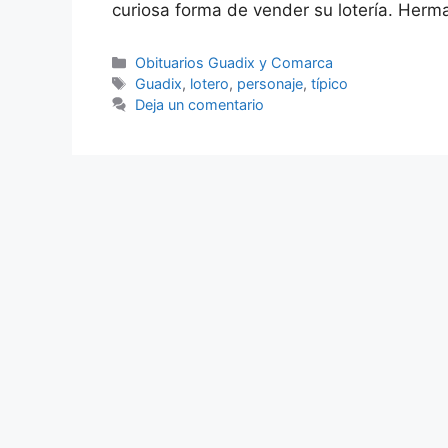
curiosa forma de vender su lotería. Her
Categorías
Obituarios Guadix y Comarca
Etiquetas
Guadix
,
lotero
,
personaje
,
típico
Deja un comentario