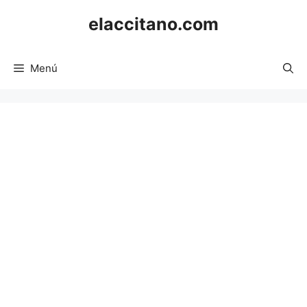
Saltar
elaccitano.com
al
contenido
Menú