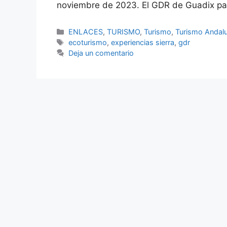
noviembre de 2023. El GDR de Guadix part
Categorías
ENLACES
,
TURISMO
,
Turismo
,
Turismo Andalu
Etiquetas
ecoturismo
,
experiencias sierra
,
gdr
Deja un comentario