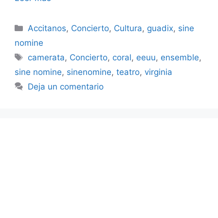
Categorías
Accitanos
,
Concierto
,
Cultura
,
guadix
,
sine
nomine
Etiquetas
camerata
,
Concierto
,
coral
,
eeuu
,
ensemble
,
sine nomine
,
sinenomine
,
teatro
,
virginia
Deja un comentario