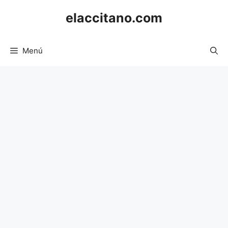
Saltar
elaccitano.com
al
contenido
Menú