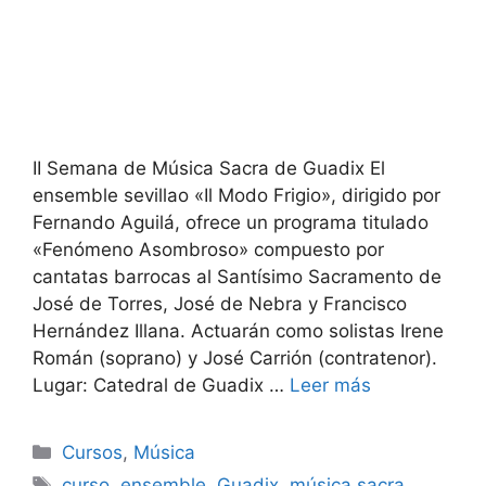
II Semana de Música Sacra de Guadix El
ensemble sevillao «Il Modo Frigio», dirigido por
Fernando Aguilá, ofrece un programa titulado
«Fenómeno Asombroso» compuesto por
cantatas barrocas al Santísimo Sacramento de
José de Torres, José de Nebra y Francisco
Hernández Illana. Actuarán como solistas Irene
Román (soprano) y José Carrión (contratenor).
Lugar: Catedral de Guadix …
Leer más
Categorías
Cursos
,
Música
Etiquetas
curso
,
ensemble
,
Guadix
,
música sacra
,