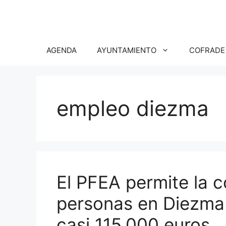
Saltar
al
contenido
AGENDA
AYUNTAMIENTO
COFRADE
empleo diezma
El PFEA permite la c
personas en Diezma 
casi 115.000 euros