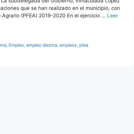
 La subdelegada del Gobierno, Inmaculada López
uaciones que se han realizado en el municipio, con
Agrario (PFEA) 2019-2020 En el ejercicio …
Leer
zma
,
Empleo
,
empleo diezma
,
empleos
,
pfea