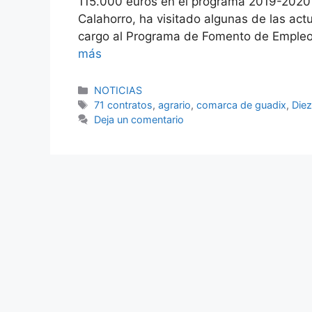
115.000 euros en el programa 2019-2020
Calahorro, ha visitado algunas de las act
cargo al Programa de Fomento de Empleo 
más
Categorías
NOTICIAS
Etiquetas
71 contratos
,
agrario
,
comarca de guadix
,
Die
Deja un comentario