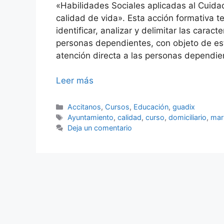
«Habilidades Sociales aplicadas al Cuidad
calidad de vida». Esta acción formativa te
identificar, analizar y delimitar las carac
personas dependientes, con objeto de esta
atención directa a las personas dependie
Leer más
Categorías
Accitanos
,
Cursos
,
Educación
,
guadix
Etiquetas
Ayuntamiento
,
calidad
,
curso
,
domiciliario
,
mar
Deja un comentario