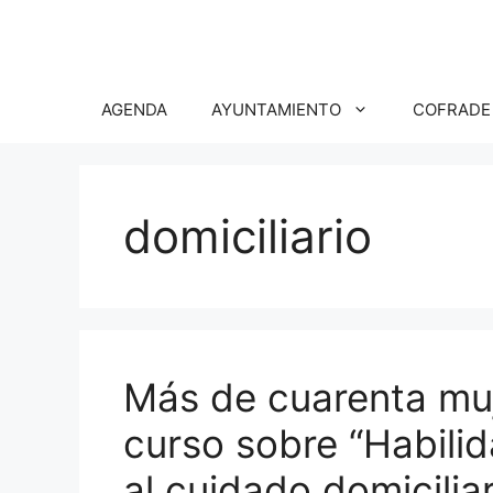
Saltar
al
contenido
AGENDA
AYUNTAMIENTO
COFRADE
domiciliario
Más de cuarenta muj
curso sobre “Habilid
al cuidado domicilia