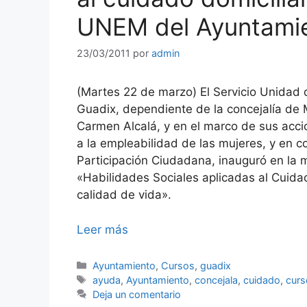
UNEM del Ayuntamie
23/03/2011
por
admin
(Martes 22 de marzo) El Servicio Unidad
Guadix, dependiente de la concejalía de 
Carmen Alcalá, y en el marco de sus acci
a la empleabilidad de las mujeres, y en c
Participación Ciudadana, inauguró en la m
«Habilidades Sociales aplicadas al Cuidad
calidad de vida».
Leer más
Categorías
Ayuntamiento
,
Cursos
,
guadix
Etiquetas
ayuda
,
Ayuntamiento
,
concejala
,
cuidado
,
curs
Deja un comentario