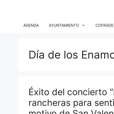
Saltar
al
contenido
AGENDA
AYUNTAMIENTO
COFRADE
Día de los Enam
Éxito del concierto 
rancheras para sent
motivo de San Valen