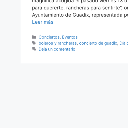
magnífica acogida el pasado viernes 13 de
para quererte, rancheras para sentirte”, o
Ayuntamiento de Guadix, representada por
Leer más
Categorías
Conciertos
,
Eventos
Etiquetas
boleros y rancheras
,
concierto de guadix
,
Día 
Deja un comentario