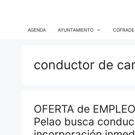
Saltar
al
contenido
AGENDA
AYUNTAMIENTO
COFRADE
conductor de ca
OFERTA de EMPLEO –
Pelao busca conduc
incorporación inmed