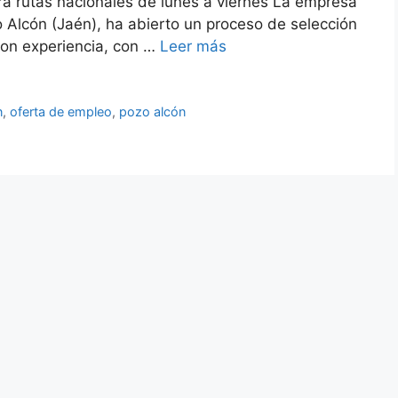
a rutas nacionales de lunes a viernes La empresa
 Alcón (Jaén), ha abierto un proceso de selección
con experiencia, con …
Leer más
n
,
oferta de empleo
,
pozo alcón