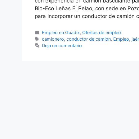
con experiencia en camión basculante par
Bio-Eco Leñas El Pelao, con sede en Pozo
para incorporar un conductor de camión 
Categorías
Empleo en Guadix
,
Ofertas de empleo
Etiquetas
camionero
,
conductor de camión
,
Empleo
,
jaé
Deja un comentario