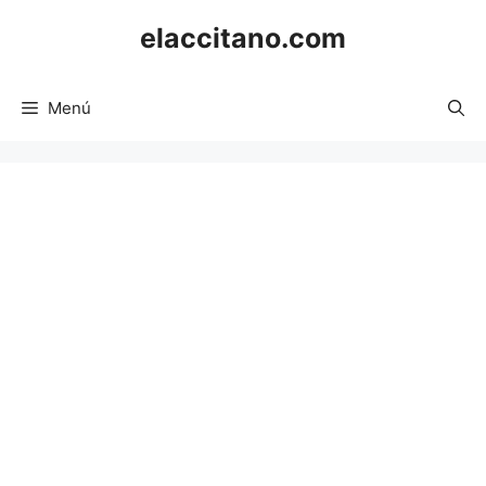
Saltar
elaccitano.com
al
contenido
Menú