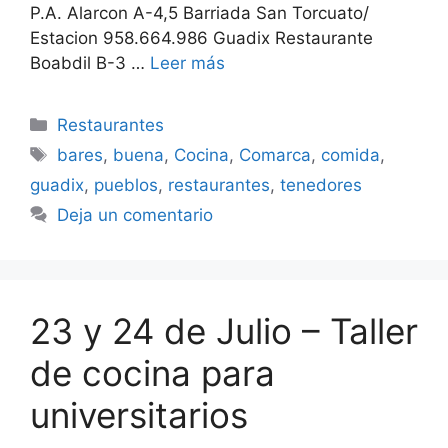
P.A. Alarcon A-4,5 Barriada San Torcuato/
Estacion 958.664.986 Guadix Restaurante
Boabdil B-3 …
Leer más
Categorías
Restaurantes
Etiquetas
bares
,
buena
,
Cocina
,
Comarca
,
comida
,
guadix
,
pueblos
,
restaurantes
,
tenedores
Deja un comentario
23 y 24 de Julio – Taller
de cocina para
universitarios