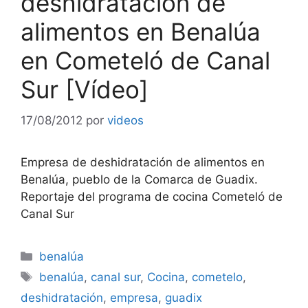
deshidratacion de
alimentos en Benalúa
en Cometeló de Canal
Sur [Vídeo]
17/08/2012
por
videos
Empresa de deshidratación de alimentos en
Benalúa, pueblo de la Comarca de Guadix.
Reportaje del programa de cocina Cometeló de
Canal Sur
Categorías
benalúa
Etiquetas
benalúa
,
canal sur
,
Cocina
,
cometelo
,
deshidratación
,
empresa
,
guadix