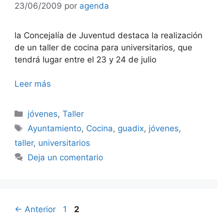
23/06/2009
por
agenda
la Concejalía de Juventud destaca la realización
de un taller de cocina para universitarios, que
tendrá lugar entre el 23 y 24 de julio
Leer más
Categorías
jóvenes
,
Taller
Etiquetas
Ayuntamiento
,
Cocina
,
guadix
,
jóvenes
,
taller
,
universitarios
Deja un comentario
Página
Página
←
Anterior
1
2