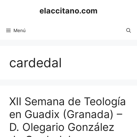
Saltar
elaccitano.com
al
contenido
Menú
cardedal
XII Semana de Teología
en Guadix (Granada) –
D. Olegario González