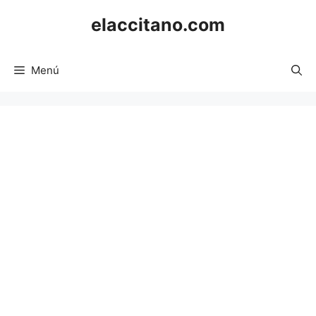
Saltar
elaccitano.com
al
contenido
Menú