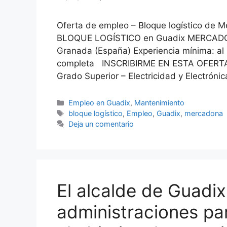
Oferta de empleo – Bloque logístico 
BLOQUE LOGÍSTICO en Guadix MERCADON
Granada (España) Experiencia mínima: al 
completa INSCRIBIRME EN ESTA OFERTA R
Grado Superior – Electricidad y Electróni
Categorías
Empleo en Guadix
,
Mantenimiento
Etiquetas
bloque logístico
,
Empleo
,
Guadix
,
mercadona
Deja un comentario
El alcalde de Guadix
administraciones pa