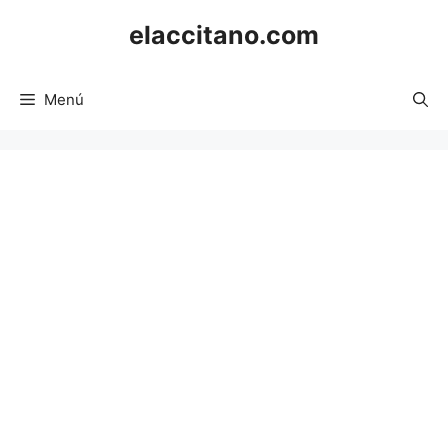
Saltar
elaccitano.com
al
contenido
Menú