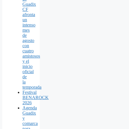
Guadix
CF
afronta
un
intenso
mes
de
agosto
con
cuatro
amistosos
y el
inicio
oficial
de
la
temporada
Festival
BENAROCK
2026
Agenda
Guadix
y
comarca
para