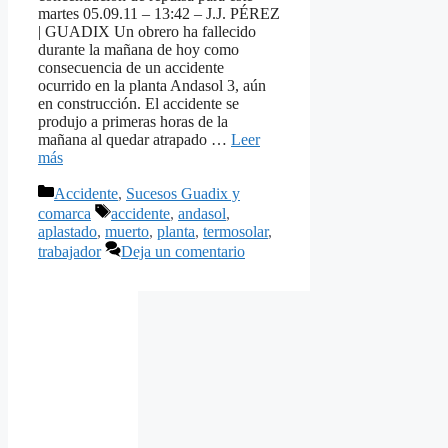
martes 05.09.11 – 13:42 – J.J. PÉREZ
| GUADIX Un obrero ha fallecido
durante la mañana de hoy como
consecuencia de un accidente
ocurrido en la planta Andasol 3, aún
en construcción. El accidente se
produjo a primeras horas de la
mañana al quedar atrapado …
Leer
más
Categorías
Accidente
,
Sucesos Guadix y
Etiquetas
comarca
accidente
,
andasol
,
aplastado
,
muerto
,
planta
,
termosolar
,
trabajador
Deja un comentario