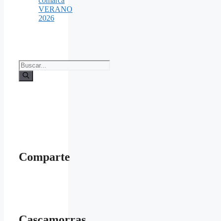
comarca
VERANO
2026
Buscar:
Comparte
Cascamorras