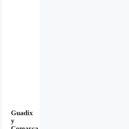
Guadix
y
Comarca