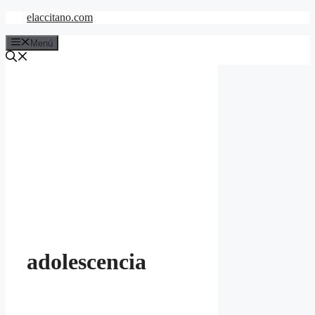
Saltar
elaccitano.com
al
contenido
Menú
adolescencia