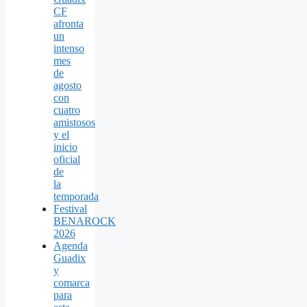
CF
afronta
un
intenso
mes
de
agosto
con
cuatro
amistosos
y el
inicio
oficial
de
la
temporada
Festival
BENAROCK
2026
Agenda
Guadix
y
comarca
para