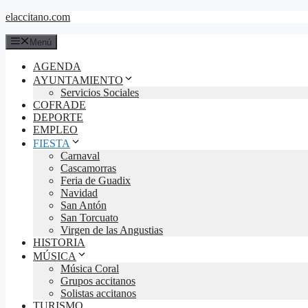
Saltar
elaccitano.com
al
contenido
Menú
AGENDA
AYUNTAMIENTO
Servicios Sociales
COFRADE
DEPORTE
EMPLEO
FIESTA
Carnaval
Cascamorras
Feria de Guadix
Navidad
San Antón
San Torcuato
Virgen de las Angustias
HISTORIA
MÚSICA
Música Coral
Grupos accitanos
Solistas accitanos
TURISMO