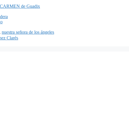
 del CARMEN de Guadix
ndera
no
,
nuestra señora de los ángeles
ínez Clarés