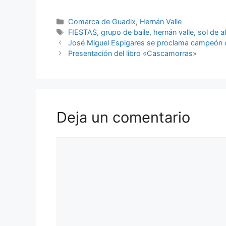
Categorías
Comarca de Guadix
,
Hernán Valle
Etiquetas
FIESTAS
,
grupo de baile
,
hernán valle
,
sol de a
José Miguel Espigares se proclama campeón de
Presentación del libro «Cascamorras»
Deja un comentario
Comentario