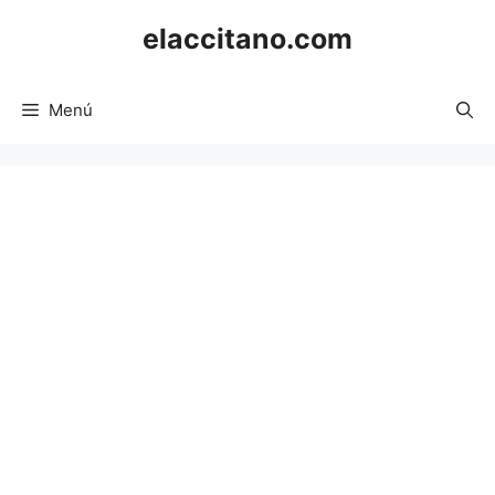
Saltar
elaccitano.com
al
contenido
Menú