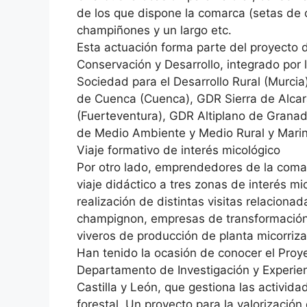
de los que dispone la comarca (setas de c
champiñones y un largo etc.
Esta actuación forma parte del proyecto 
Conservación y Desarrollo, integrado por l
Sociedad para el Desarrollo Rural (Murcia
de Cuenca (Cuenca), GDR Sierra de Alca
(Fuerteventura), GDR Altiplano de Granad
de Medio Ambiente y Medio Rural y Marino
Viaje formativo de interés micológico
Por otro lado, emprendedores de la coma
viaje didáctico a tres zonas de interés mic
realización de distintas visitas relacio
champignon, empresas de transformación 
viveros de producción de planta micorriza
Han tenido la ocasión de conocer el Proy
Departamento de Investigación y Experien
Castilla y León, que gestiona las activid
forestal. Un proyecto para la valorización