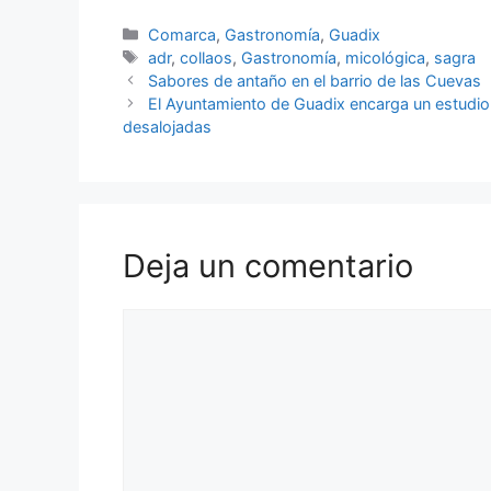
Categorías
Comarca
,
Gastronomía
,
Guadix
Etiquetas
adr
,
collaos
,
Gastronomía
,
micológica
,
sagra
Sabores de antaño en el barrio de las Cuevas
El Ayuntamiento de Guadix encarga un estudio
desalojadas
Deja un comentario
Comentario