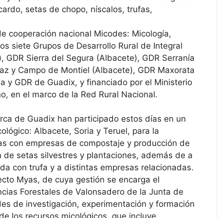
ardo, setas de chopo, níscalos, trufas,
de cooperación nacional Micodes: Micología,
os siete Grupos de Desarrollo Rural de Integral
), GDR Sierra del Segura (Albacete), GDR Serranía
raz y Campo de Montiel (Albacete), GDR Maxorata
a y GDR de Guadix, y financiado por el Ministerio
, en el marco de la Red Rural Nacional.
rca de Guadix han participado estos días en un
ológico: Albacete, Soria y Teruel, para la
nadas con empresas de compostaje y producción de
de setas silvestres y plantaciones, además de a
da con trufa y a distintas empresas relacionadas.
ecto Myas, de cuya gestión se encarga el
cias Forestales de Valonsadero de la Junta de
ades de investigación, experimentación y formación
 de los recursos micológicos, que incluye