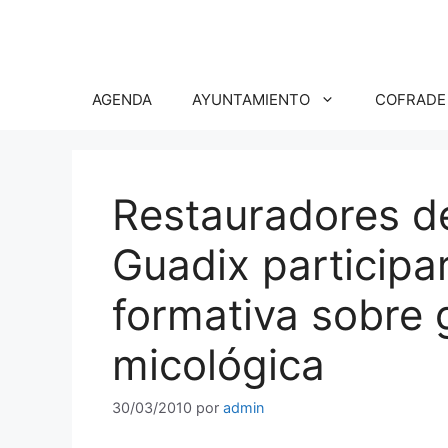
Saltar
al
contenido
AGENDA
AYUNTAMIENTO
COFRADE
Restauradores d
Guadix participa
formativa sobre
micológica
30/03/2010
por
admin