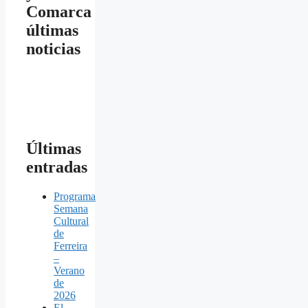
Comarca
últimas
noticias
Últimas
entradas
Programa
Semana
Cultural
de
Ferreira
–
Verano
de
2026
El