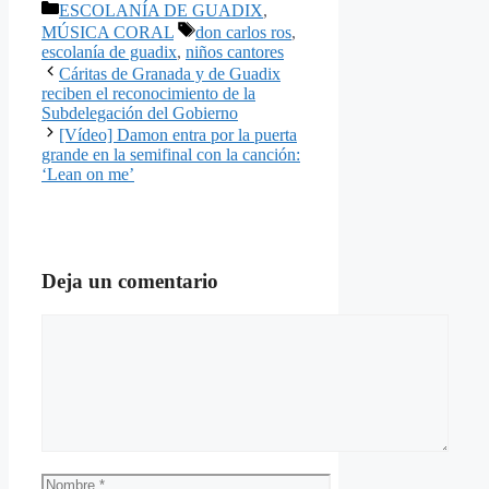
Categorías
ESCOLANÍA DE GUADIX
,
Etiquetas
MÚSICA CORAL
don carlos ros
,
escolanía de guadix
,
niños cantores
Cáritas de Granada y de Guadix
reciben el reconocimiento de la
Subdelegación del Gobierno
[Vídeo] Damon entra por la puerta
grande en la semifinal con la canción:
‘Lean on me’
Deja un comentario
Comentario
Nombre