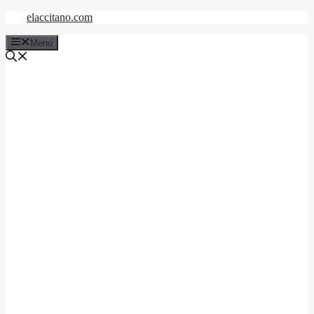
Saltar
elaccitano.com
al
contenido
Menú