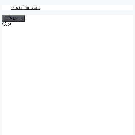
Saltar
elaccitano.com
al
contenido
Menú