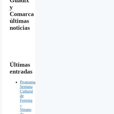
Guadix
y
Comarca
últimas
noticias
Últimas
entradas
Programa
Semana
Cultural
de
Ferreira
–
Verano