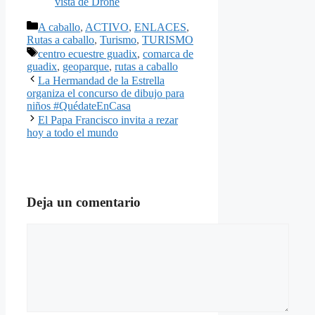
vista de Drone
Categorías
A caballo
,
ACTIVO
,
ENLACES
,
Rutas a caballo
,
Turismo
,
TURISMO
Etiquetas
centro ecuestre guadix
,
comarca de
guadix
,
geoparque
,
rutas a caballo
La Hermandad de la Estrella
organiza el concurso de dibujo para
niños #QuédateEnCasa
El Papa Francisco invita a rezar
hoy a todo el mundo
Deja un comentario
Comentario