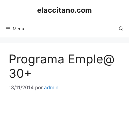
Saltar
elaccitano.com
al
contenido
Menú
Programa Emple@
30+
13/11/2014
por
admin