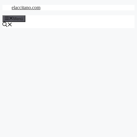
Saltar
elaccitano.com
al
contenido
Menú