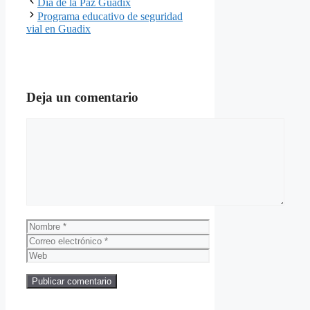
Día de la Paz Guadix
Programa educativo de seguridad
vial en Guadix
Deja un comentario
Comentario
Nombre
Correo
electrónico
Web