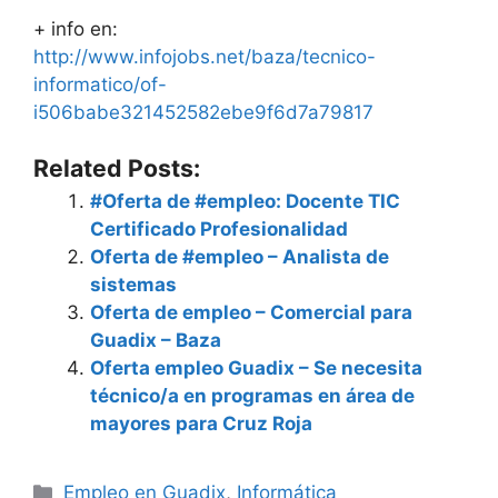
+ info en:
http://www.infojobs.net/baza/tecnico-
informatico/of-
i506babe321452582ebe9f6d7a79817
Related Posts:
#Oferta de #empleo: Docente TIC
Certificado Profesionalidad
Oferta de #empleo – Analista de
sistemas
Oferta de empleo – Comercial para
Guadix – Baza
Oferta empleo Guadix – Se necesita
técnico/a en programas en área de
mayores para Cruz Roja
Categorías
Empleo en Guadix
,
Informática