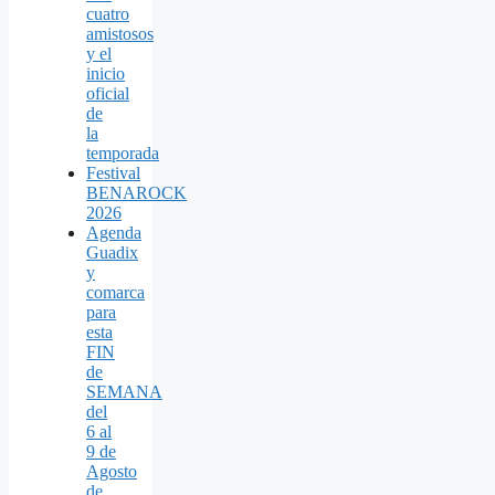
cuatro
amistosos
y el
inicio
oficial
de
la
temporada
Festival
BENAROCK
2026
Agenda
Guadix
y
comarca
para
esta
FIN
de
SEMANA
del
6 al
9 de
Agosto
de