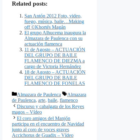
Related posts:
San Antón 2012 Foto, video,
fuego, música, baile…Making
off ©Khortés Magán
El grupo Alhucema inaugura la
Almazara de Paulenca con su
actuación flamenca
11 de Agosto – ACTUACIÓN
DEL GRUPO DE BAILE
FLAMENCO DE DIEZMA a
cargo de Victoria Hernández
18 de Agosto – ACTUACIÓN
DEL GRUPO DE BAILE
FLAMENCO DE FONELAS
Categorías
Etiquetas
Almazara de Paulenca
Almazara
de Paulenca
,
arte
,
baile
,
flamenco
Discurso y cabalgata de los Reyes
magos – Vídeo
El coro amigos del Manjón
participa en el encuentro de Navidad
junto al coro de voces graves
Accichorus de Guadix – Vídeo