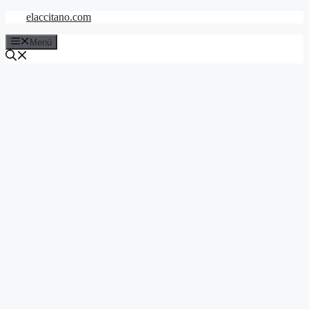
Saltar
elaccitano.com
al
contenido
Menú