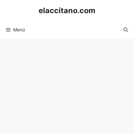
Saltar
elaccitano.com
al
contenido
Menú