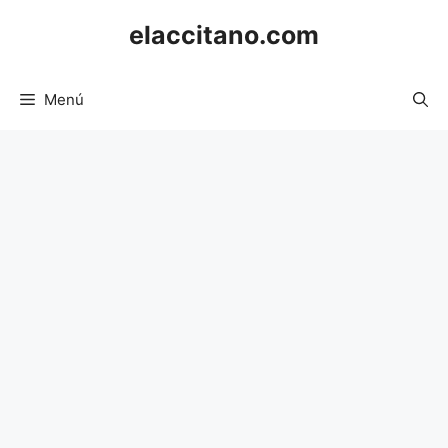
Saltar
elaccitano.com
al
contenido
Menú