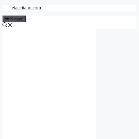
Saltar
elaccitano.com
al
contenido
Menú