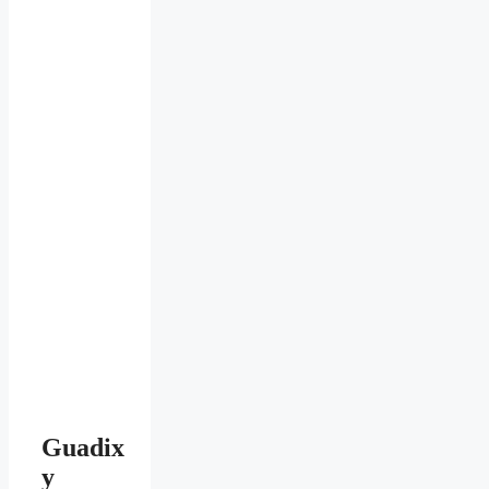
Guadix
y