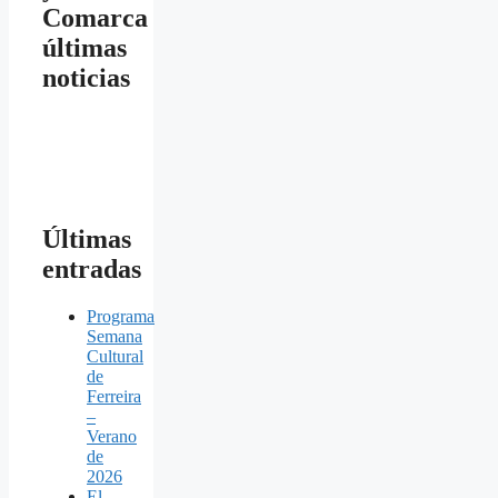
Comarca
últimas
noticias
Últimas
entradas
Programa
Semana
Cultural
de
Ferreira
–
Verano
de
2026
El