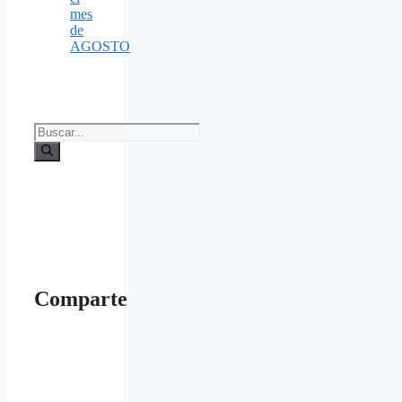
mes
de
AGOSTO
Buscar:
Comparte