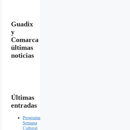
Guadix
y
Comarca
últimas
noticias
Últimas
entradas
Programa
Semana
Cultural