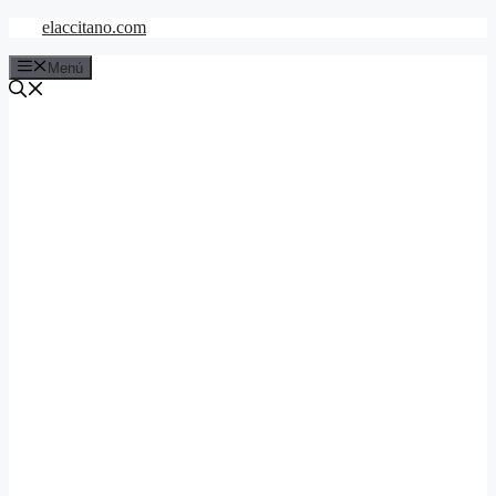
Saltar
elaccitano.com
al
contenido
Menú