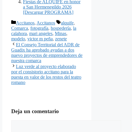
Fiestas de ALQUIFE en honor
a San Hermenegildo 2026
[Descargar PROGRAMA]
Categorías
Etiquetas
Accitanos
,
Accitanos
alquife
,
Comarca
,
fotografía
,
hospedería
,
la
calahora
,
mari angeles
,
Minas
,
modelo
,
victor m peña
,
zenete
El Consejo Territorial del ADR de
Guadix ha aprobado ayudas a dos
nuevo proyectos de emprendedores de
nuestra comarca
Luz verde al proyecto elaborado
por el consistorio accitano para la
puesta en valor de los restos del teatro
romano
Deja un comentario
Comentario