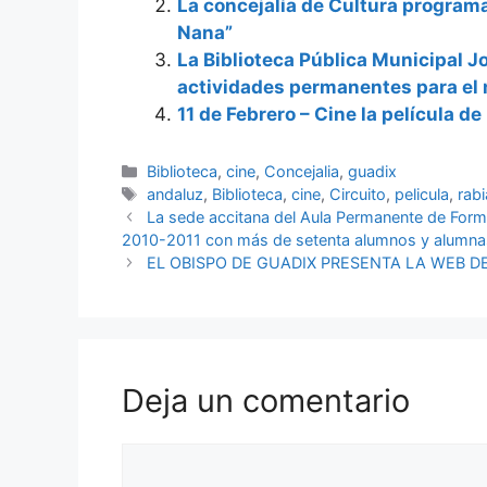
La concejalía de Cultura programa 
Nana”
La Biblioteca Pública Municipal 
actividades permanentes para el
11 de Febrero – Cine la película de
Categorías
Biblioteca
,
cine
,
Concejalia
,
guadix
Etiquetas
andaluz
,
Biblioteca
,
cine
,
Circuito
,
pelicula
,
rabi
La sede accitana del Aula Permanente de Forma
2010-2011 con más de setenta alumnos y alumna
EL OBISPO DE GUADIX PRESENTA LA WEB DE
Deja un comentario
Comentario