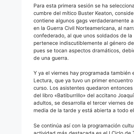
Para esta primera sesión se ha selecciona
cumbre del mítico Buster Keaton, consid
contiene algunos gags verdaderamente an
en la Guerra Civil Norteamericana, al narr
confederado, al que unos soldados de la U
pertenece indiscutiblemente al género de
pues se tocan aspectos dramáticos, debid
de una guerra.
Y ya el viernes hay programada también e
Lectura, que ya tuvo un primer encuentro
curso. Los asistentes quedaron entonces 
del libro «Batiburrillo» del accitano Joaqu
adultos, se desarrolla el tercer viernes d
media de la tarde y está abierta a todo el
Se continúa así con la programación cultu
actividad más destacada es el I Ciclo de