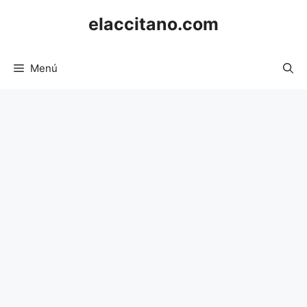
Saltar
elaccitano.com
al
contenido
Menú