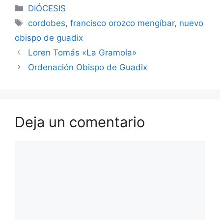
Categorías
DIÓCESIS
Etiquetas
cordobes
,
francisco orozco mengíbar
,
nuevo
obispo de guadix
Loren Tomás «La Gramola»
Ordenación Obispo de Guadix
Deja un comentario
Comentario