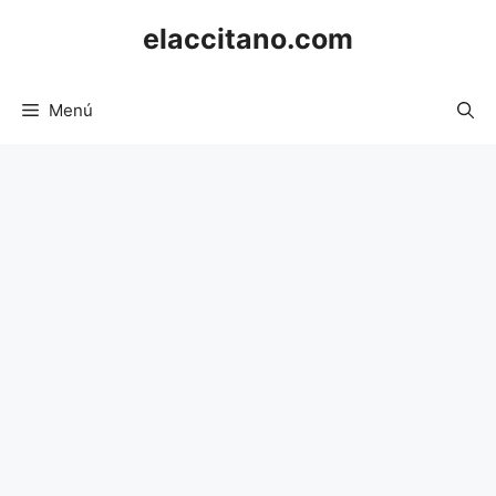
Saltar
elaccitano.com
al
contenido
Menú