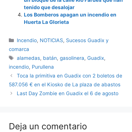
un bloque de la calle Río Fardes que han
tenido que desalojar
Los Bomberos apagan un incendio en
Huerta La Glorieta
Categorías
Incendio
,
NOTICIAS
,
Sucesos Guadix y
comarca
Etiquetas
alamedas
,
batán
,
gasolinera
,
Guadix
,
incendio
,
Purullena
Toca la primitiva en Guadix con 2 boletos de
587.056 € en el Kiosko de La plaza de abastos
Last Day Zombie en Guadix el 6 de agosto
Deja un comentario