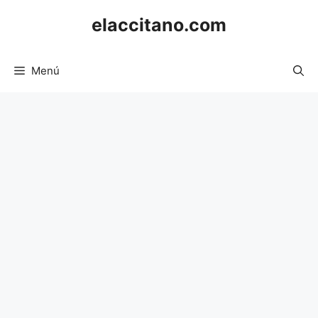
Saltar
elaccitano.com
al
contenido
Menú